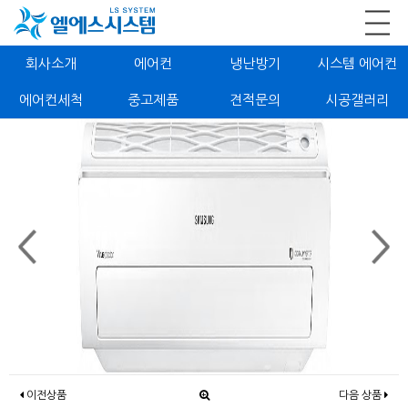
회사소개
에어컨
냉난방기
시스템 에어컨
에어컨세척
중고제품
견적문의
시공갤러리
이전상품
다음 상품