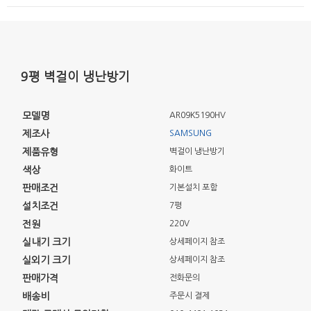
9평 벽걸이 냉난방기
모델명
AR09K5190HV
제조사
SAMSUNG
제품유형
벽걸이 냉난방기
색상
화이트
판매조건
기본설치 포함
설치조건
7평
전원
220V
실내기 크기
상세페이지 참조
실외기 크기
상세페이지 참조
판매가격
전화문의
배송비
주문시 결제