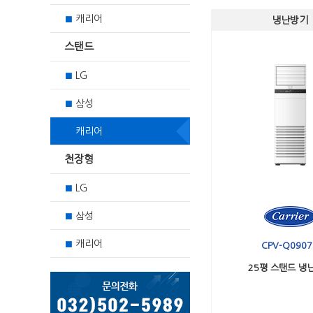
캐리어
■
냉난방기
스탠드
LG
■
삼성
■
캐리어
■
천장형
LG
■
삼성
■
캐리어
■
CPV-Q0907
25평 스탠드 냉