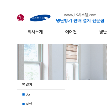
회사소개
에어컨
냉난
벽걸이
LG
■
삼성
■