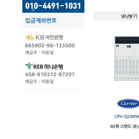
냉난방기
CPV-Q2905
80평 스탠드 냉