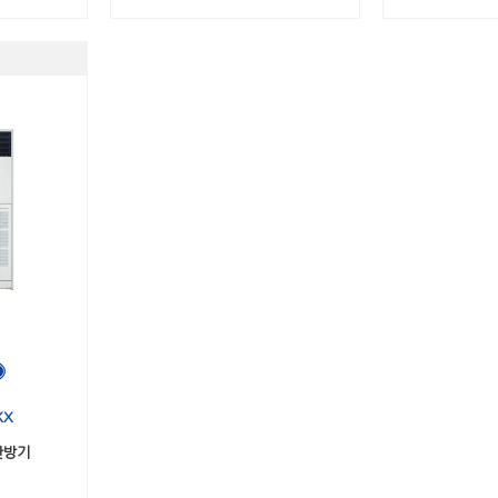
KX
난방기