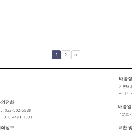
2
1
배송
기본배송
판매자 
문의전화
배송일
EL. 032-502-5989
주문후 
P. 010-4491-1031
계좌정보
교환 