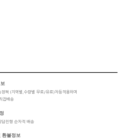
정보
정책 (지역별,수량별 무료/유료)차등적용하며
직접배송
정
상담진행 순차적 배송
및 환불정보