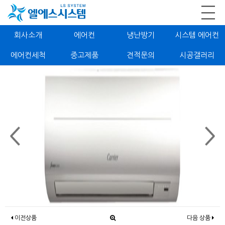
회사소개
에어컨
냉난방기
시스템 에어컨
에어컨세척
중고제품
견적문의
시공갤러리
이전상품
다음 상품