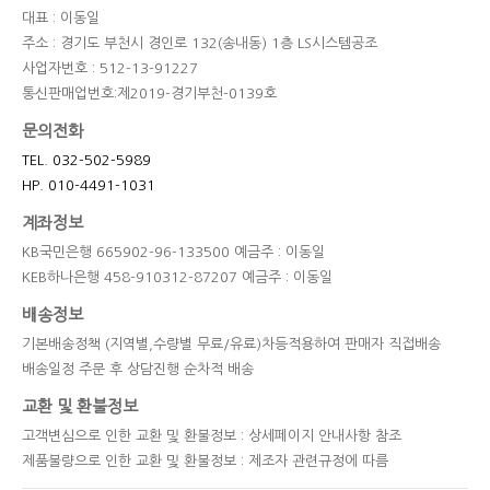
대표 : 이동일
주소 : 경기도 부천시 경인로 132(송내동) 1층 LS시스템공조
사업자번호 : 512-13-91227
통신판매업번호:제2019-경기부천-0139호
문의전화
TEL. 032-502-5989
HP. 010-4491-1031
계좌정보
KB국민은행 665902-96-133500 예금주 : 이동일
KEB하나은행 458-910312-87207 예금주 : 이동일
배송정보
기본배송정책 (지역별,수량별 무료/유료)차등적용하여 판매자 직접배송
배송일정 주문 후 상담진행 순차적 배송
교환 및 환불정보
고객변심으로 인한 교환 및 환불정보 : 상세페이지 안내사항 참조
제품불량으로 인한 교환 및 환불정보 : 제조자 관련규정에 따름