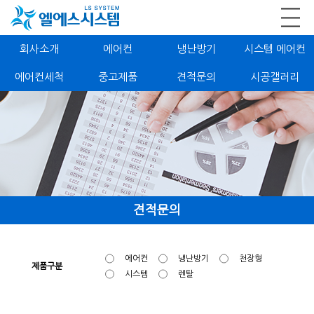
회사소개
에어컨
냉난방기
시스템 에어컨
에어컨세척
중고제품
견적문의
시공갤러리
견적문의
에어컨
냉난방기
천장형
제품구분
시스템
렌탈