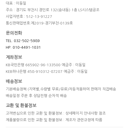
대표 : 이동일
주소 : 경기도 부천시 경인로 132(송내동) 1층 LS시스템공조
사업자번호 : 512-13-91227
통신판매업번호:제2019-경기부천-0139호
문의전화
TEL. 032-502-5989
HP. 010-4491-1031
계좌정보
KB국민은행 665902-96-133500 예금주 : 이동일
KEB하나은행 458-910312-87207 예금주 : 이동일
배송정보
기본배송정책 (지역별,수량별 무료/유료)차등적용하여 판매자 직접배송
배송일정 주문 후 상담진행 순차적 배송
교환 및 환불정보
고객변심으로 인한 교환 및 환불정보 : 상세페이지 안내사항 참조
제품불량으로 인한 교환 및 환불정보 : 제조자 관련규정에 따름