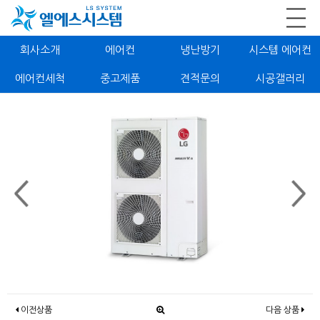
회사소개
에어컨
냉난방기
시스템 에어컨
에어컨세척
중고제품
견적문의
시공갤러리
이전상품
다음 상품