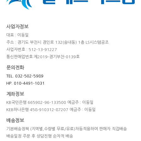
사업자정보
대표 : 이동일
주소 : 경기도 부천시 경인로 132(송내동) 1층 LS시스템공조
사업자번호 : 512-13-91227
통신판매업번호:제2019-경기부천-0139호
문의전화
TEL. 032-502-5989
HP. 010-4491-1031
계좌정보
KB국민은행 665902-96-133500 예금주 : 이동일
KEB하나은행 458-910312-87207 예금주 : 이동일
배송정보
기본배송정책 (지역별,수량별 무료/유료)차등적용하여 판매자 직접배송
배송일정 주문 후 상담진행 순차적 배송