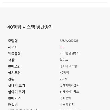
40평형 시스템 냉난방기
모델명
RPUW060S2S
제조사
LG
제품유형
시스템 냉난방기
색상
화이트
판매조건
설치비 미포함
설치조건
40평형
전원
220V
실내기 크기
상세페이지참조
실외기 크기
상세페이지참조
판매가격
전화문의
배송비
주문시 결제