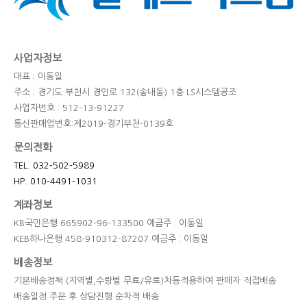
사업자정보
대표 : 이동일
주소 : 경기도 부천시 경인로 132(송내동) 1층 LS시스템공조
사업자번호 : 512-13-91227
통신판매업번호:제2019-경기부천-0139호
문의전화
TEL. 032-502-5989
HP. 010-4491-1031
계좌정보
KB국민은행 665902-96-133500 예금주 : 이동일
KEB하나은행 458-910312-87207 예금주 : 이동일
배송정보
기본배송정책 (지역별,수량별 무료/유료)차등적용하여 판매자 직접배송
배송일정 주문 후 상담진행 순차적 배송