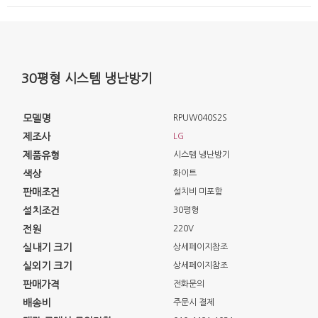
30평형 시스템 냉난방기
모델명
RPUW040S2S
제조사
LG
제품유형
시스템 냉난방기
색상
화이트
판매조건
설치비 미포함
설치조건
30평형
전원
220V
실내기 크기
상세페이지참조
실외기 크기
상세페이지참조
판매가격
전화문의
배송비
주문시 결제