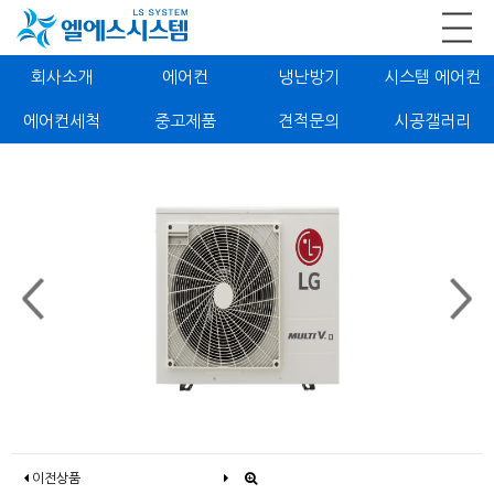
회사소개
에어컨
냉난방기
시스템 에어컨
에어컨세척
중고제품
견적문의
시공갤러리
이전상품