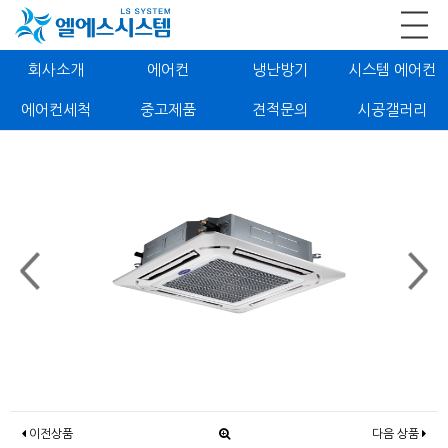
회사소개
에어컨
냉난방기
시스템 에어컨
에어컨세척
중고제품
견적문의
시공갤러리
이전상품
다음 상품