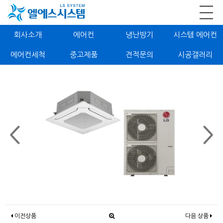
회사소개
에어컨
냉난방기
시스템 에어컨
에어컨세척
중고제품
견적문의
시공갤러리
이전상품
다음 상품