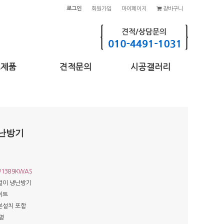
로그인
회원가입
마이페이지
장바구니
고제품
견적문의
시공갤러리
냉난방기
13B9KWAS
걸이 냉난방기
이트
본설치 포함
평