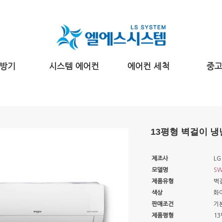
방기
시스템 에어컨
에어컨 세척
중
13평형 벽걸이 
제조사
LG
모델명
SW
제품유형
벽
색상
화
판매조건
기
제품평형
13