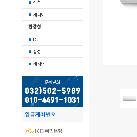
삼성
■
캐리어
■
천장형
LG
■
삼성
■
캐리어
■