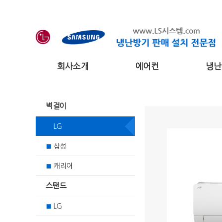
회사소개
에어컨
냉난
벽걸이
LG
■
삼성
■
캐리어
■
스탠드
LG
■