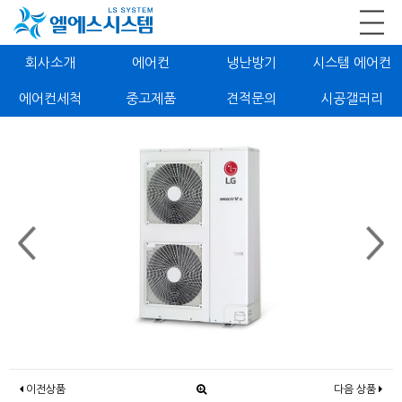
회사소개
에어컨
냉난방기
시스템 에어컨
에어컨세척
중고제품
견적문의
시공갤러리
이전상품
다음 상품