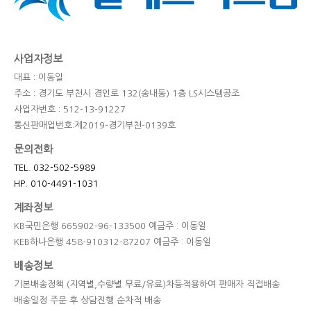
사업자정보
대표 : 이동일
주소 : 경기도 부천시 경인로 132(송내동) 1층 LS시스템공조
사업자번호 : 512-13-91227
통신판매업번호:제2019-경기부천-0139호
문의전화
TEL. 032-502-5989
HP. 010-4491-1031
계좌정보
KB국민은행 665902-96-133500 예금주 : 이동일
KEB하나은행 458-910312-87207 예금주 : 이동일
배송정보
기본배송정책 (지역별,수량별 무료/유료)차등적용하여 판매자 직접배송
배송일정 주문 후 상담진행 순차적 배송