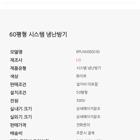
60평형 시스템 냉난방기
모델명
RPUW080S9S
제조사
LG
제품유형
시스템 냉난방기
색상
화이트
판매조건
설치비 미포함
설치조건
50평형
전원
380V
실내기 크기
상세페이지참조
실외기 크기
상세페이지참조
판매가격
전화문의
배송비
주문시 결제