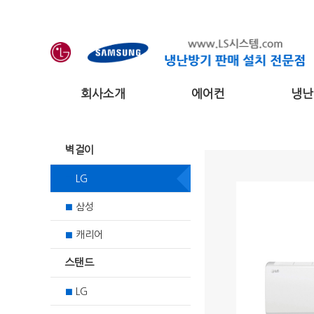
회사소개
에어컨
냉난
벽걸이
LG
■
삼성
■
캐리어
■
스탠드
LG
■