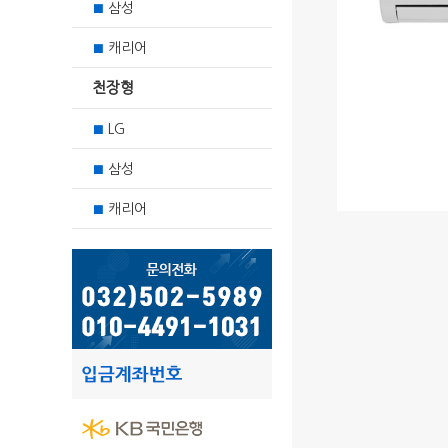
삼성
■
캐리어
■
천장형
LG
■
삼성
■
캐리어
■