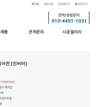
로그인
회원가입
마이페이지
장바구니
고제품
견적문의
시공갤러리
에어컨 [인버터]
11B9KWAS
걸이 에어컨
이트
본설치포함
평