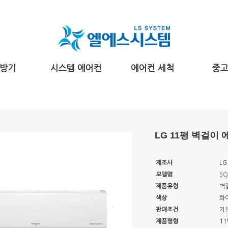
방기
시스템 에어컨
에어컨 세척
중
LG 11평 벽걸이 
제조사
LG
모델명
SQ
제품유형
벽
색상
화
판매조건
기
제품평형
11