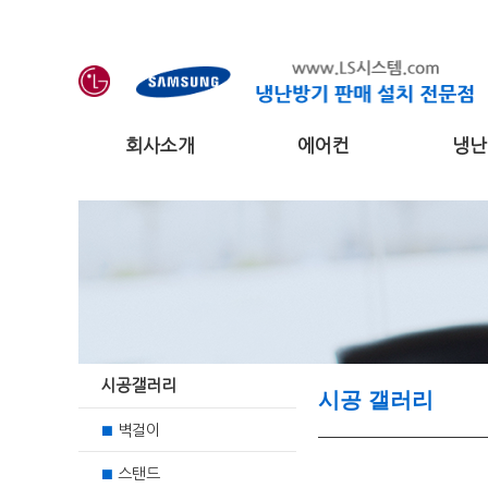
회사소개
에어컨
냉난
시공갤러리
시공 갤러리
벽걸이
■
스탠드
■