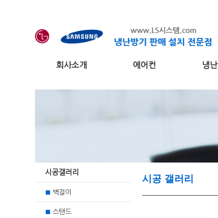
회사소개
에어컨
냉난
시공갤러리
시공 갤러리
벽걸이
■
스탠드
■