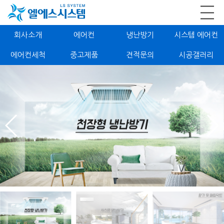
회사소개
에어컨
냉난방기
시스템 에어컨
에어컨세척
중고제품
견적문의
시공갤러리