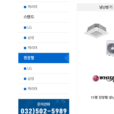
캐리어
■
냉난방기
스탠드
LG
■
삼성
■
캐리어
■
천장형
LG
■
삼성
■
캐리어
■
15평 천장형 냉