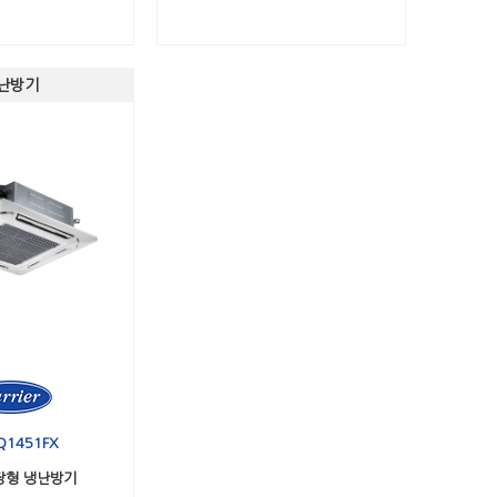
난방기
Q1451FX
장형 냉난방기