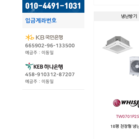
냉난방기
TW0701P2S
18평 천장형 냉