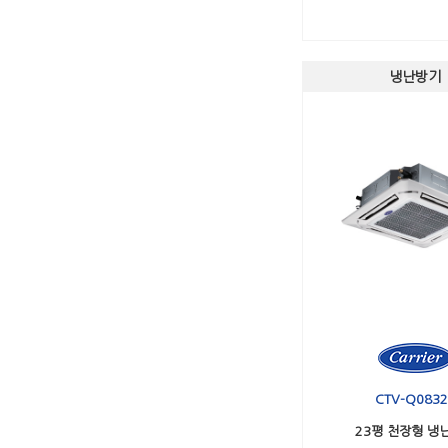
냉난방기
CTV-Q0832
23평 천장형 냉