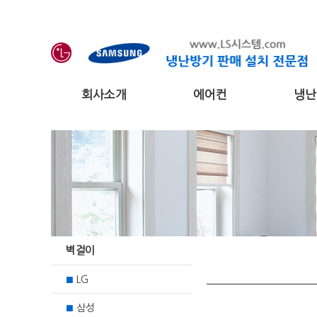
회사소개
에어컨
냉난
벽걸이
LG
■
삼성
■