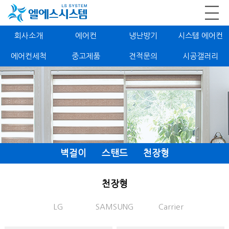
회사소개
에어컨
냉난방기
시스템 에어컨
에어컨세척
중고제품
견적문의
시공갤러리
벽걸이
스탠드
천장형
천장형
LG
SAMSUNG
Carrier