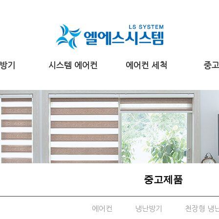
방기
시스템 에어컨
에어컨 세척
중
중고제품
에어컨
냉난방기
천장형 냉