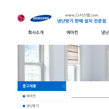
회사소개
에어컨
냉난
중고제품
에어컨
■
냉난방기
■