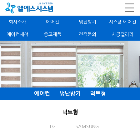
회사소개
에어컨
냉난방기
시스템 에어컨
에어컨세척
중고제품
견적문의
시공갤러리
에어컨
냉난방기
덕트형
덕트형
LG
SAMSUNG