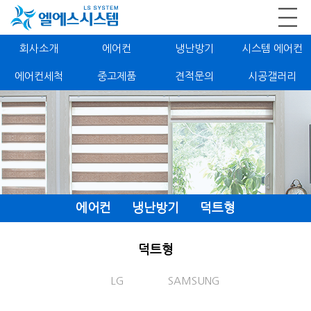
회사소개
에어컨
냉난방기
시스템 에어컨
에어컨세척
중고제품
견적문의
시공갤러리
에어컨
냉난방기
덕트형
덕트형
LG
SAMSUNG