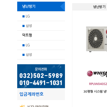
냉난방기
냉난방기
LG
■
삼성
■
덕트형
LG
■
삼성
■
RPUW040S2
30평형 시스템 