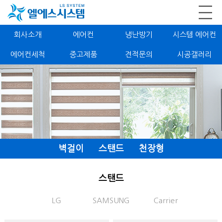
회사소개
에어컨
냉난방기
시스템 에어컨
에어컨세척
중고제품
견적문의
시공갤러리
벽걸이
스탠드
천장형
스탠드
LG
SAMSUNG
Carrier