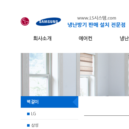
회사소개
에어컨
냉난
벽걸이
LG
■
삼성
■