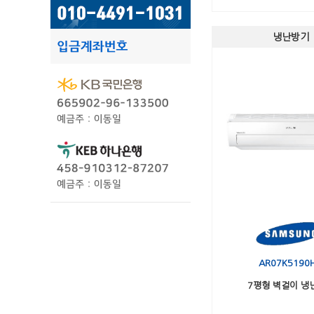
냉난방기
AR07K5190
7평형 벽걸이 냉