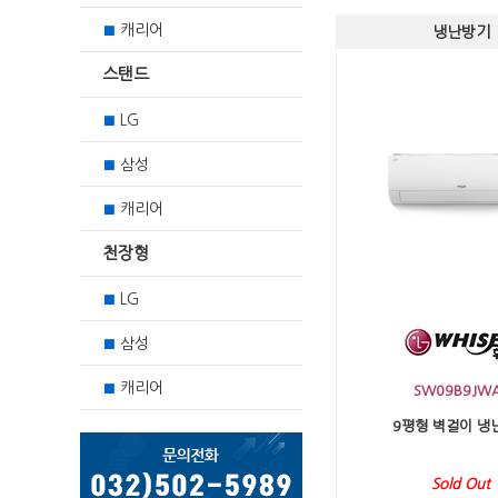
캐리어
■
냉난방기
스탠드
LG
■
삼성
■
캐리어
■
천장형
LG
■
삼성
■
캐리어
■
SW09B9JW
9평형 벽걸이 냉
Sold Out