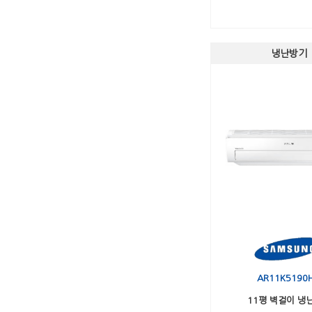
냉난방기
AR11K5190
11평 벽걸이 냉