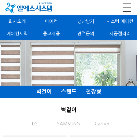
회사소개
에어컨
냉난방기
시스템 에어컨
에어컨세척
중고제품
견적문의
시공갤러리
벽걸이
스탠드
천장형
벽걸이
LG
SAMSUNG
Carrier